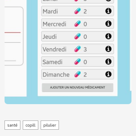
Elle contient sur sa page d’accueil un récapitulatif
du nombre de médicaments à prendre par jour ainsi
que la possibilité d’ajouter de nouveaux
médicaments.
De nombreuses fonctionnalités vont
prochainement être intégrées à cette application
telles que la possibilité de recevoir une notification
directement sur son téléphone, lorsqu’une prise de
médicament a été oubliée.
Tags
santé
copill
pilulier