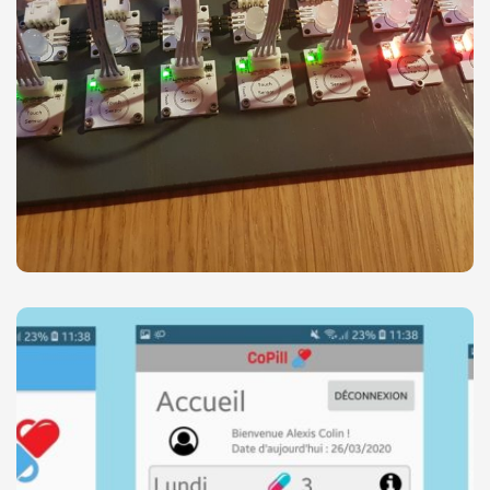
6 capteurs
1 écran
2 boutons poussoirs
1 buzzer
Cet élément n’est aujourd’hui qu’au stade de
prototype, ce pour quoi il ne ressemble pas du tout
à un pilulier classique qu’on pourrait trouver dans le
commerce.
L'application mobile
Cette application permet de contrôler le pilulier
connecté.