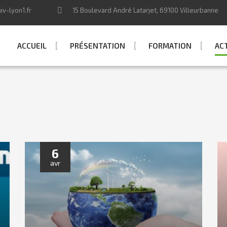
v-lyon1.fr
15 Boulevard André Latarjet, 69100 Villeurbanne
ACCUEIL
PRÉSENTATION
FORMATION
AC
6
avr