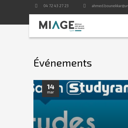
04 72 43 27 23
ahmed.bounekkar@uni
Événements
14
mar