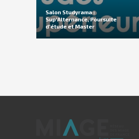
Salon Studyrama :
Sup’Alternance, Poursuite
d’étude et Master