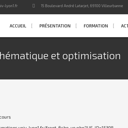
v-lyon1.fr
15 Boulevard André Latarjet, 69100 Villeurbanne
ACCUEIL
PRÉSENTATION
FORMATION
AC
ématique et optimisation
cours
ormations.univ-lyon1.fr/front_fiche_ue.php?UE_ID=15308