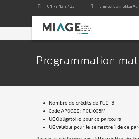
04 72 43 27 23
ahmed.bounekkar@uni
Programmation math
Nombre de crédits de l’UE :
3
Code APOGEE :
POL1003M
UE
Obligatoire
pour ce parcours
UE valable pour
le semestre 1
de ce par
Pour plus d’informations :
https://offre-de-f